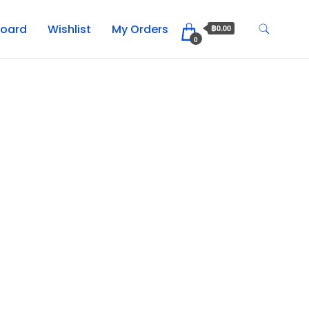
oard
Wishlist
My Orders
฿0.00
0