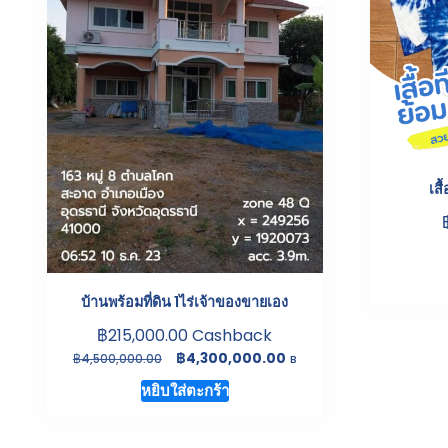
เส
บ้านพร้อมที่ดิน 1ไร่เจ้าของขายเอง
฿
215,000.00
Cashback
Original
Current
฿
4,300,000.00
฿
4,500,000.00
B
price
price
หยิบใส่ตะกร้า
was:
is:
฿4,500,000.00.
฿4,300,000.00.