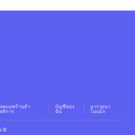
ลดแอพร้านค้า
บัญชีของ
นารวยนา
ัสดิการ
ฉัน
โนเเม็ก
s ©