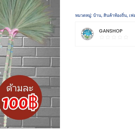
กวาด
ดอก
หมวดหมู่:
บ้าน
,
สินค้าท้องถิ่น
,
เฟอ
หญ้า
ด้าม
GANSHOP
ยาว
ชิ้น