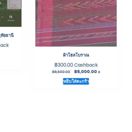
ุทัยธานี
ack
ผ้าโฮลโบราณ
฿
300.00
Cashback
Original
Current
฿
6,000.00
฿
6,500.00
B
price
price
หยิบใส่ตะกร้า
was:
is:
฿6,500.00.
฿6,000.00.