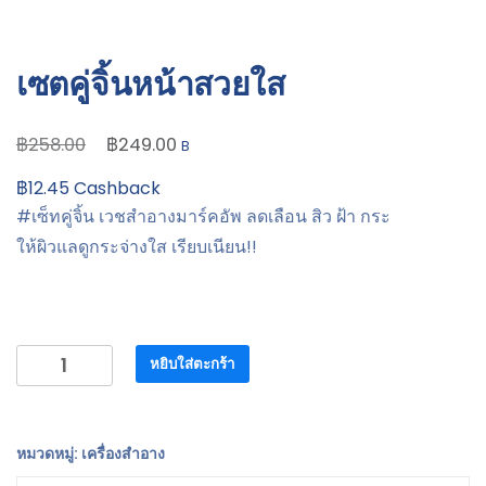
เซตคู่จิ้นหน้าสวยใส
Original
Current
฿
฿
258.00
249.00
B
price
price
฿
12.45
Cashback
was:
is:
#เซ็ทคู่จิ้น เวชสำอางมาร์คอัพ ลดเลือน สิว ฝ้า กระ
฿258.00.
฿249.00.
ให้ผิวแลดูกระจ่างใส เรียบเนียน!!
จำนวน
หยิบใส่ตะกร้า
เซต
คู่
จิ้น
หมวดหมู่:
เครื่องสำอาง
หน้า