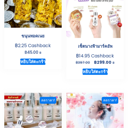
ขนุนทอดเนย
฿
2.25
Cashback
เซ็ตนางฟ้ามาร์คอัพ
฿
45.00
B
฿
14.95
Cashback
หยิบใส่ตะกร้า
Original
Current
฿
299.00
฿
397.00
B
price
price
หยิบใส่ตะกร้า
was:
is:
฿397.00.
฿299.00.
ลดราคา!
ลดราคา!