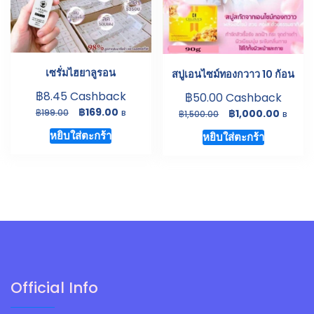
เซรั่มไฮยาลูรอน
สบู่เอนไซม์ทองกวาว 10 ก้อน
฿
8.45
Cashback
฿
50.00
Cashback
Original
Current
฿
Original
Curren
169.00
฿
฿
1,000.00
199.00
B
฿
1,500.00
B
price
price
price
price
หยิบใส่ตะกร้า
หยิบใส่ตะกร้า
was:
is:
was:
is:
฿199.00.
฿169.00.
฿1,500.00.
฿1,000.
Official Info