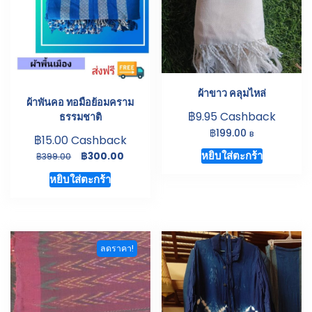
ผ้าขาว คลุมไหล่
ผ้าพันคอ ทอมือย้อมคราม
฿
9.95
Cashback
ธรรมชาติ
฿
199.00
B
฿
15.00
Cashback
Original
Current
หยิบใส่ตะกร้า
฿
300.00
฿
399.00
price
price
หยิบใส่ตะกร้า
was:
is:
฿399.00.
฿300.00.
ลดราคา!