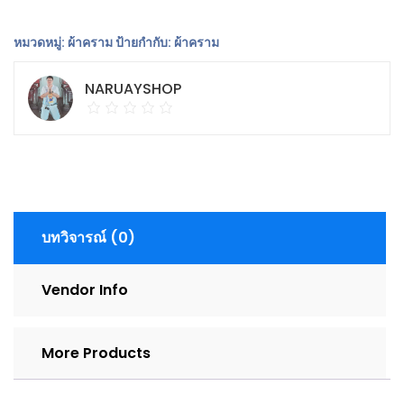
ซีก
วาง
หมวดหมู่:
ผ้าคราม
ป้ายกำกับ:
ผ้าคราม
คลุม
ไหล่
NARUAYSHOP
ย้อม
คราม
ชิ้น
บทวิจารณ์ (0)
Vendor Info
More Products