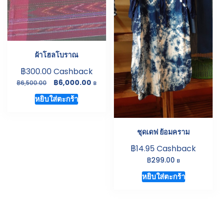
ผ้าโฮลโบราณ
฿
300.00
Cashback
Original
Current
฿
6,000.00
฿
6,500.00
B
price
price
หยิบใส่ตะกร้า
was:
is:
฿6,500.00.
฿6,000.00.
ชุดเดฟ ย้อมคราม
฿
14.95
Cashback
฿
299.00
B
หยิบใส่ตะกร้า