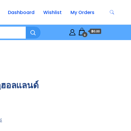
Dashboard
Wishlist
My Orders
฿0.00
0
อฺฮอลแลนด์
์