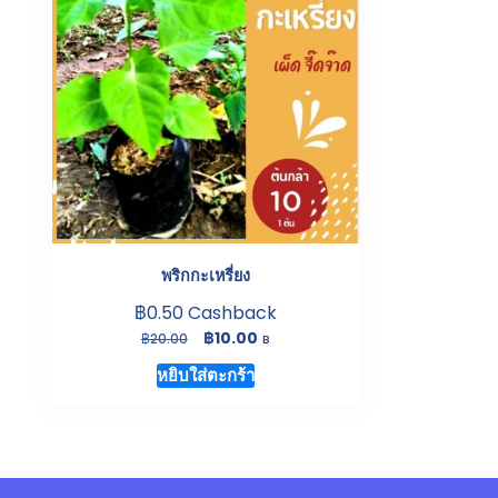
พริกกะเหรี่ยง
฿
0.50
Cashback
Original
Current
฿
10.00
฿
20.00
B
price
price
หยิบใส่ตะกร้า
was:
is:
฿20.00.
฿10.00.