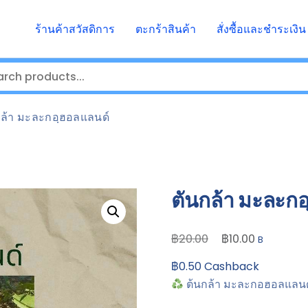
ร้านค้าสวัสดิการ
ตะกร้าสินค้า
สั่งซื้อและชำระเงิน
กล้า มะละกอฺฮอลแลนด์
ตันกล้า มะละก
Original
Current
฿
฿
20.00
10.00
B
price
price
฿
0.50
Cashback
was:
is:
ต้นกล้า มะละกอฮอลแลนด
฿20.00.
฿10.00.