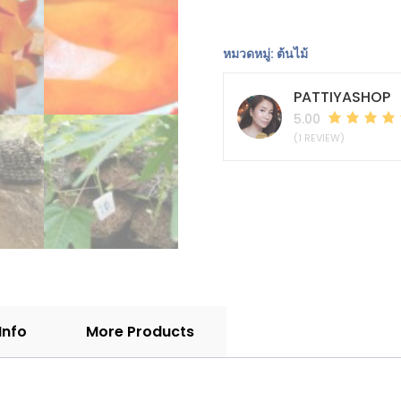
กล้า
มะ
หมวดหมู่:
ต้นไม้
ละ
กอฺ
PATTIYASHOP
ฮอลแลนด์
5.00
ชิ้น
(1 REVIEW)
Info
More Products