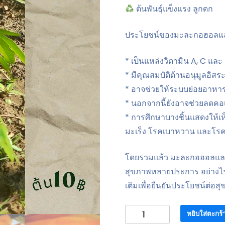
ต้นพันธุ์แข็งแรง ลูกดก
ประโยชน์ของมะละกอฮอลแลนด์
* เป็นแหล่งวิตามิน A, C แล
* มีคุณสมบัติต้านอนุมูลอิส
* อาจช่วยให้ระบบย่อยอาหาร
* นอกจากนี้ยังอาจช่วยลดค
* การศึกษาบางชิ้นแสดงให้
มะเร็ง โรคเบาหวาน และโรค
โดยรวมแล้ว มะละกอฮอลแลนด์
สุขภาพหลายประการ อย่างไรก็
เติมเพื่อยืนยันประโยชน์ต่อสุ
จำนวน
หยิบใส่ตะกร้
ตัน