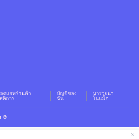
ลดแอพร้านค้า
บัญชีของ
นารวยนา
ัสดิการ
ฉัน
โนเเม็ก
s ©