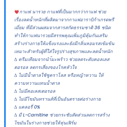
กาแฟ นารวย กาแฟที่เป็นมากกว่ากาแฟ ช่วย
เรื่องลดน้ำหนักที่ผลิตมาจากกาแฟอาราบิก้าเกรดพรี
เมี่ยม ที่มีส่วนผสมจากสารสกัดธรรมชาติ 36 ชนิด
ทำให้กาแฟนารวยมีสรรพคุณเพิ่มภูมิคุ้มกันเสริม
สร้างร่างกายให้แข็งแรงและยังมีกลิ่นหอมรสเข้มข้น
เหมาะสำหรับผู้ที่ใส่ใจรูปร่างสุขภาพและลดน้ำหนัก
∆ ครีมเทียมจากนำ้มะพร้าว ช่วยลดระดับคอลเลส
ตอรอล ลดกรเสี่ยงของโรคหัวใจ
∆ ไม่มีน้ำตาลใช้ซูคราโลส หรือหญ้าหวาน ให้
ความหวานแทนน้ำตาล
∆ ไม่มีคอเลสเตอรอล
∆ ไม่มีไขมันทรานส์ที่เป็นอันตรายต่อร่างกาย
∆ แคลอรี่ 0%
∆ มี L-Carnitine ช่วยกระชับสัดส่วนลดการสร้าง
ไขมันในร่างกายช่วยให้หุ่นเฟิร์ม