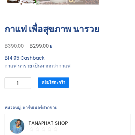
กาแฟ เพื่อสุขภาพ นารวย
Original
Current
฿
฿
390.00
299.00
B
price
price
฿
14.95
Cashback
was:
is:
กาแฟ นารวย เป็นมากกว่ากาแฟ
฿390.00.
฿299.00.
จำนวน
หยิบใส่ตะกร้า
กาแฟ
เพื่อ
สุขภาพ
หมวดหมู่:
พาร์ทเนอร์ฝากขาย
นา
รวย
TANAPHAT SHOP
ชิ้น