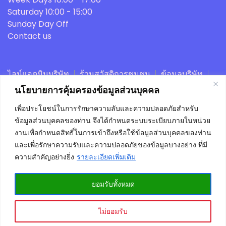
Saturday
10:00 - 15:00
Sunday
Day Off
Contact us
ไลน์แอดมินบริษัท
ร้านสวัสดิการชุมชน
ข้อมูลบริษัท
ตะกร้าสินค้า
สั่งซื้อและชำระเงิน
หลังบ้านร้านค้า
นโยบายการคุ้มครองข้อมูลส่วนบุคคล
โหลดแอพร้านค้าสวัสดิการ
บัญชีของฉัน
นารวยนาโนเเม็ก
เพื่อประโยชน์ในการรักษาความลับและความปลอดภัยสำหรับ
ข้อมูลส่วนบุคคลของท่าน จึงได้กำหนดระบบระเบียบภายในหน่วย
www.silverplacegroup.com - A theme by Gradient
งานเพื่อกำหนดสิทธิ์ในการเข้าถึงหรือใช้ข้อมูลส่วนบุคคลของท่าน
Themes ©
และเพื่อรักษาความรับและความปลอดภัยของข้อมูลบางอย่าง ที่มี
ความสำคัญอย่างยิ่ง
รายละเอียดเพิ่มเติม
ยอมรับทั้งหมด
2
ติดต่อแอดมิน
ไม่ยอมรับ
Open chaty
เปลี่ยนภาษา »