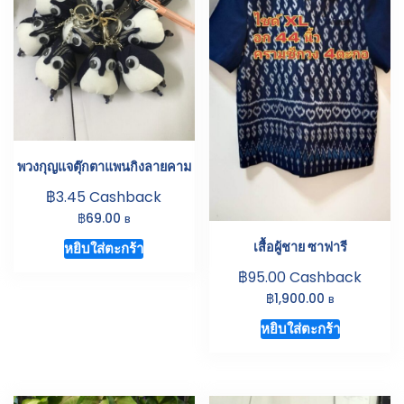
พวงกุญแจตุ๊กตาแพนกิงลายคาม
฿
3.45
Cashback
฿
69.00
B
เสื้อผู้ชาย ซาฟารี
หยิบใส่ตะกร้า
฿
95.00
Cashback
฿
1,900.00
B
หยิบใส่ตะกร้า