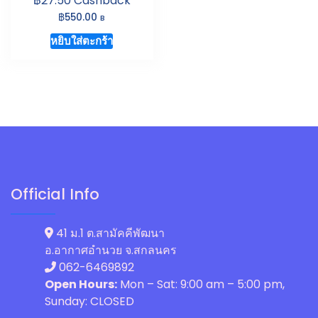
27.50
Cashback
฿
550.00
B
หยิบใส่ตะกร้า
Official Info
41 ม.1 ต.สามัคคีพัฒนา
อ.อากาศอำนวย จ.สกลนคร
062-6469892
Open Hours:
Mon – Sat: 9:00 am – 5:00 pm,
Sunday: CLOSED